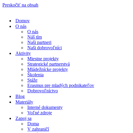
Preskočiť na obsah
Domov
O nás
O nás
Náš tím
Naši partneri
Naši dobrovoľníci
Aktivity
Miestne projekty
Strategické partnerstvá
Mládežnícke projekty
Školenia
Stáže
Erasmus pre mladých podnikateľov
Dobrovoľníctvo
Blog
Materiály
Interné dokumenty
Voľné zdroje
Zapoj sa
Doma
V zahraničí