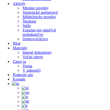
Aktivity
Miestne projekty
Strategické partnerstvá
Mládežnícke projekty
Školenia
Stáže
Erasmus pre mladých
podnikateľov
Dobrovoľníctvo
Blog
Materiály
Interné dokumenty
Voľné zdroje
Zapoj sa
Doma
V zahraničí
Podporte nás
Kontakt