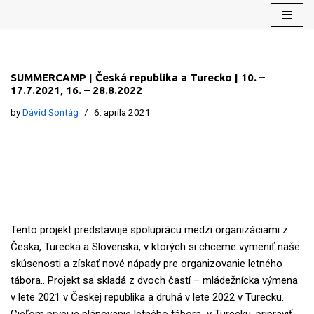
Preskočiť
na
obsah
SUMMERCAMP | Česká republika a Turecko | 10. –
17.7.2021, 16. – 28.8.2022
by
Dávid Sontág
6. apríla 2021
Tento projekt predstavuje spoluprácu medzi organizáciami z
Česka, Turecka a Slovenska, v ktorých si chceme vymeniť naše
skúsenosti a získať nové nápady pre organizovanie letného
tábora.. Projekt sa skladá z dvoch častí – mládežnícka výmena
v lete 2021 v Českej republika a druhá v lete 2022 v Turecku.