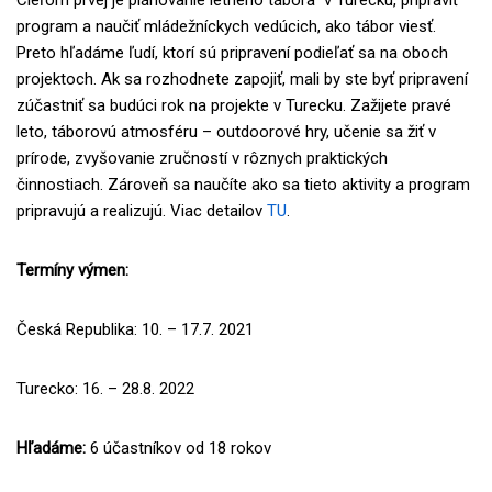
Cieľom prvej je plánovanie letného tábora v Turecku, pripraviť
program a naučiť mládežníckych vedúcich, ako tábor viesť.
Preto hľadáme ľudí, ktorí sú pripravení podieľať sa na oboch
projektoch. Ak sa rozhodnete zapojiť, mali by ste byť pripravení
zúčastniť sa budúci rok na projekte v Turecku. Zažijete pravé
leto, táborovú atmosféru – outdoorové hry, učenie sa žiť v
prírode, zvyšovanie zručností v rôznych praktických
činnostiach. Zároveň sa naučíte ako sa tieto aktivity a program
pripravujú a realizujú. Viac detailov
TU
.
Termíny výmen:
Česká Republika: 10. – 17.7. 2021
Turecko: 16. – 28.8. 2022
Hľadáme:
6 účastníkov od 18 rokov