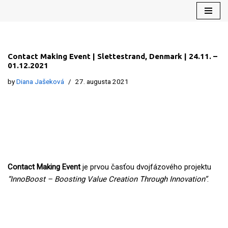
Preskočiť
na
obsah
Contact Making Event | Slettestrand, Denmark | 24.11. –
01.12.2021
by
Diana Jašeková
27. augusta 2021
Contact Making Event
je prvou časťou dvojfázového projektu
“InnoBoost – Boosting Value Creation Through Innovation”
.