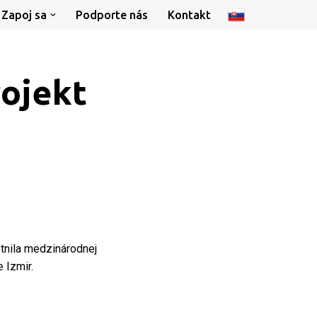
Zapoj sa
Podporte nás
Kontakt
rojekt
tnila medzinárodnej
 Izmir.