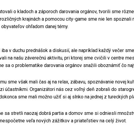
vali o kladoch a záporoch darovania orgánov, tvorili sme rôzne 
 rozličných krajinách a pomocou city-game sme nie len spoznali 
 obyvateľov ohľadom danej témy.
 iba v duchu prednášok a diskusií, ale napríklad každý večer sm
vali na našu záverečnú aktivitu, pri ktorej sme cvičili v centre m
e sa o problematike darovania orgánov snažili oboznámiť čo naj
u sme však mali čas aj na relax, zábavu, spoznávanie novej kult
i účastníkmi. Organizátori nás cez voľný deň zobrali do staro
 dokonca sme mali možno užiť si aj slnko na jednej z tureckých plá
e sa stretli naozaj dobrá partia a domov sme si odniesli množst
nespočetne veľa nových zážitkov a priateľstiev na celý život.