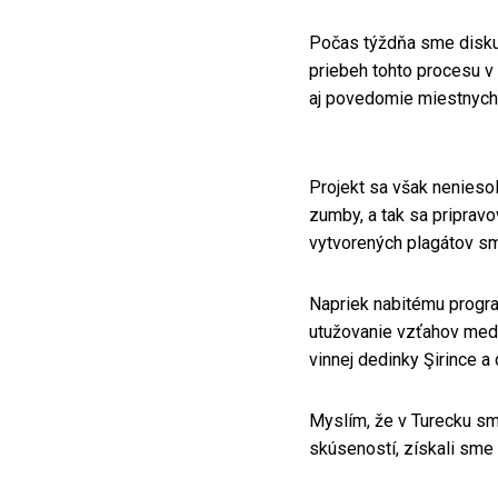
Počas týždňa sme diskuto
priebeh tohto procesu v
aj povedomie miestnych
Projekt sa však neniesol
zumby, a tak sa pripravo
vytvorených plagátov sm
Napriek nabitému program
utužovanie vzťahov medz
vinnej dedinky Şirince a
Myslím, že v Turecku sm
skúseností, získali sme 