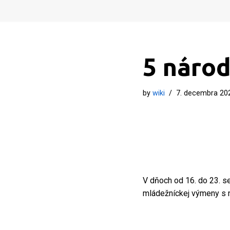
Preskočiť
na
obsah
5 národ
by
wiki
7. decembra 20
V dňoch od 16. do 23. 
mládežníckej výmeny s n