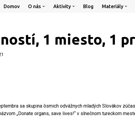
Domov
O nás
Aktivity
Blog
Materiály
ností, 1 miesto, 1 p
21
septembra sa skupina ôsmich odvážnych mladých Slovákov zúčas
ázvom „Donate organs, save lives!“ v slnečnom tureckom meste