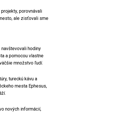
projekty, porovnávali
mesto, ale zisťovali sme
e navštevovali hodiny
esta a pomocou vlastne
väčšie množstvo ľudí.
úry, tureckú kávu a
gréckeho mesta Ephesus,
ží.
vo nových informácií,