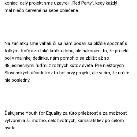
koniec, celý projekt sme uzavreli ,,Red Party”, kedy každý
mal
niečo červené na sebe oblečené.
Na začiatku sme váhali, či sa nám podarí sa bližšie spoznať s
toľkými ľuďmi za takú krátku
dobu, ale nakoniec, to, že projekt
bol v malinkej dedinke, nám pomohlo sa zblížiť až so
48
jedinečnými ľuďmi z rôznych kútov sveta. Pre niektorých
Slovenských účastníkov to bol
prvý projekt, ale verím, že určite
nie posledný.
Ďakujeme Youth for Equality za túto príležitosť a za možnosť
vytvorenia si, možno,
celoživotných, kamarátstiev po celom
svete.