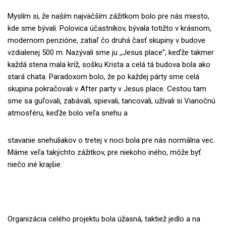
Myslím si, že naším najväčším zážitkom bolo pre nás miesto,
kde sme bývali. Polovica ú
častníkov, bývala totižto v krásnom,
modernom penzióne, zatiaľ čo druhá časť skupiny v
budove
vzdialenej 500 m. Nazývali sme ju ,,Jesus place”, keďže takmer
každá stena mala
kríž, sošku Krista a celá tá budova bola ako
stará chata. Paradoxom bolo, že po každej párty
sme celá
skupina pokračovali v After party v Jesus place. Cestou tam
sme sa guľovali,
zabávali, spievali, tancovali, užívali si Vianočnú
atmosféru, keďže bolo veľa snehu a
stavanie snehuliakov o tretej v noci bola pre nás normálna vec.
Máme veľa takýchto z
ážitkov, pre niekoho iného, môže byť
niečo iné krajšie.
Organizácia celého projektu bola
úžasná, taktiež jedlo a na