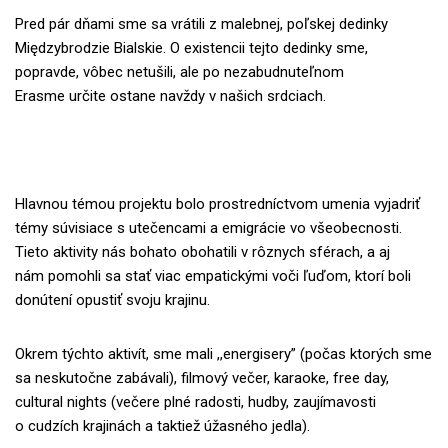
Pred pár dňami sme sa vrátili z malebnej, poľskej dedinky
Międzybrodzie Bialskie. O
existencii tejto dedinky sme,
popravde, vôbec netušili, ale po nezabudnuteľnom
Erasme
určite ostane navždy v našich srdciach.
Hlavnou témou projektu bolo prostredníctvom umenia vyjadriť
témy súvisiace s utečencami
a emigrácie vo všeobecnosti.
Tieto aktivity nás bohato obohatili v rôznych sférach, a aj
nám
pomohli sa stať viac empatickými voči ľuďom, ktorí boli
donútení opustiť svoju krajinu.
Okrem týchto aktivít, sme mali ,,energisery” (počas ktorých sme
sa neskutočne zabávali),
filmový večer, karaoke, free day,
cultural nights (večere plné radosti, hudby, zaujímavosti
o
cudzích krajinách a taktiež úžasného jedla).