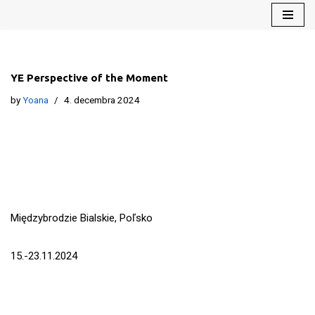
Preskočiť
na
obsah
YE Perspective of the Moment
by
Yoana
4. decembra 2024
Międzybrodzie Bialskie, Poľsko
15.-23.11.2024