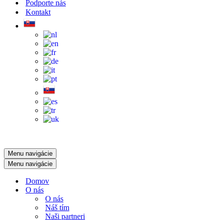
Podporte nás
Kontakt
Menu navigácie
Menu navigácie
Domov
O nás
O nás
Náš tím
Naši partneri