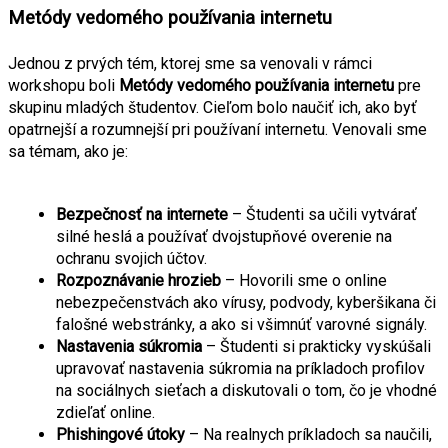
Metódy vedomého používania internetu
Jednou z prvých tém, ktorej sme sa venovali v rámci 
workshopu boli 
Metódy vedomého používania internetu 
pre 
skupinu mladých študentov. Cieľom bolo naučiť ich, ako byť 
opatrnejší a rozumnejší pri používaní internetu. Venovali sme 
sa témam, ako je:
Bezpečnosť na internete
 – Študenti sa učili vytvárať 
silné heslá a používať dvojstupňové overenie na 
ochranu svojich účtov.
Rozpoznávanie hrozieb
 – Hovorili sme o online 
nebezpečenstvách ako vírusy, podvody, kyberšikana či 
falošné webstránky, a ako si všimnúť varovné signály.
Nastavenia súkromia
 – Študenti si prakticky vyskúšali 
upravovať nastavenia súkromia na príkladoch profilov 
na sociálnych sieťach a diskutovali o tom, čo je vhodné 
zdieľať online.
Phishingové útoky
 – Na realnych príkladoch sa naučili, 