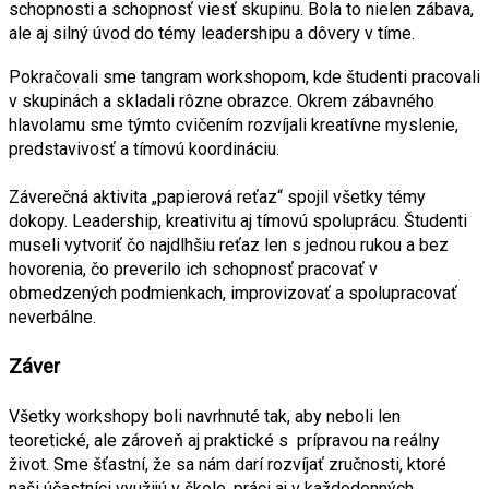
schopnosti a schopnosť viesť skupinu. Bola to nielen zábava, 
ale aj silný úvod do témy leadershipu a dôvery v tíme.
Pokračovali sme tangram workshopom, kde študenti pracovali 
v skupinách a skladali rôzne obrazce. Okrem zábavného 
hlavolamu sme týmto cvičením rozvíjali kreatívne myslenie, 
predstavivosť a tímovú koordináciu.
Záverečná aktivita „papierová reťaz“ spojil všetky témy 
dokopy. Leadership, kreativitu aj tímovú spoluprácu. Študenti 
museli vytvoriť čo najdlhšiu reťaz len s jednou rukou a bez 
hovorenia, čo preverilo ich schopnosť pracovať v 
obmedzených podmienkach, improvizovať a spolupracovať 
neverbálne.
Záver 
Všetky workshopy boli navrhnuté tak, aby neboli len 
teoretické, ale zároveň aj praktické s  prípravou na reálny 
život. Sme šťastní, že sa nám darí rozvíjať zručnosti, ktoré 
naši účastníci využijú v škole, práci aj v každodenných 