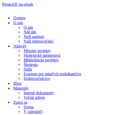
Preskočiť na obsah
Domov
O nás
O nás
Náš tím
Naši partneri
Naši dobrovoľníci
Aktivity
Miestne projekty
Strategické partnerstvá
Mládežnícke projekty
Školenia
Stáže
Erasmus pre mladých podnikateľov
Dobrovoľníctvo
Blog
Materiály
Interné dokumenty
Voľné zdroje
Zapoj sa
Doma
V zahraničí