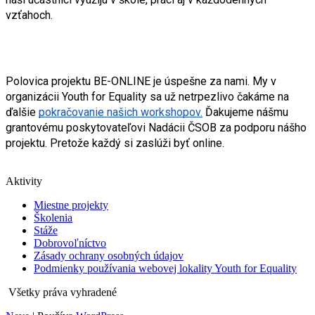
vzťahoch.
Polovica projektu BE-ONLINE je úspešne za nami. My v 
organizácii Youth for Equality sa už netrpezlivo čakáme na 
ďalšie 
pokračovanie našich workshopov.
 Ďakujeme nášmu 
grantovému poskytovateľovi Nadácii ČSOB za podporu nášho 
projektu. Pretože každý si zaslúži byť online.  
Aktivity
Miestne projekty
Školenia
Stáže
Dobrovoľníctvo
Zásady ochrany osobných údajov
Podmienky používania webovej lokality Youth for Equality
Všetky práva vyhradené