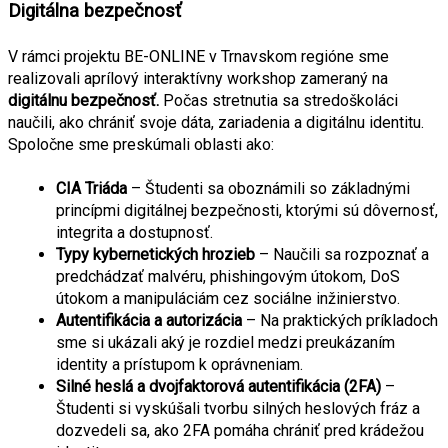
Digitálna bezpečnosť
V rámci projektu BE-ONLINE v Trnavskom regióne sme 
realizovali aprílový interaktívny workshop zameraný na 
digitálnu bezpečnosť.
 Počas stretnutia sa stredoškoláci 
naučili, ako chrániť svoje dáta, zariadenia a digitálnu identitu. 
Spoločne sme preskúmali oblasti ako:
CIA Triáda
 – Študenti sa oboznámili so základnými 
princípmi digitálnej bezpečnosti, ktorými sú dôvernosť, 
integrita a dostupnosť.
Typy kybernetických hrozieb
 – Naučili sa rozpoznať a 
predchádzať malvéru, phishingovým útokom, DoS 
útokom a manipuláciám cez sociálne inžinierstvo.
Autentifikácia a autorizácia
 – Na praktických príkladoch 
sme si ukázali aký je rozdiel medzi preukázaním 
identity a prístupom k oprávneniam. 
Silné heslá a dvojfaktorová autentifikácia (2FA)
 – 
Študenti si vyskúšali tvorbu silných heslových fráz a 
dozvedeli sa, ako 2FA pomáha chrániť pred krádežou 