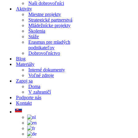
Naši dobrovoľníci
Aktivity
Miestne projekty
Strategické partnerstvá
Mládežnícke projekty
Školenia
Stáže
Erasmus pre mladých
podnikateľov
Dobrovoľníctvo
Blog
Materiály
Interné dokumenty
Voľné zdroje
Zapoj sa
Doma
V zahraničí
Podporte nás
Kontakt