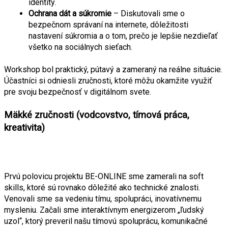
identity.
Ochrana dát a súkromie
 – Diskutovali sme o 
bezpečnom správaní na internete, dôležitosti 
nastavení súkromia a o tom, prečo je lepšie nezdieľať 
všetko na sociálnych sieťach.
Workshop bol praktický, pútavý a zameraný na reálne situácie. 
Účastníci si odniesli zručnosti, ktoré môžu okamžite využiť 
pre svoju bezpečnosť v digitálnom svete.
Mäkké zručnosti (vodcovstvo, tímová práca, 
kreativita) 
Prvú polovicu projektu BE-ONLINE sme zamerali na soft 
skills, ktoré sú rovnako dôležité ako technické znalosti. 
Venovali sme sa vedeniu tímu, spolupráci, inovatívnemu 
mysleniu. Začali sme interaktívnym energizerom „ľudský 
uzol“, ktorý preveril našu tímovú spoluprácu, komunikačné 