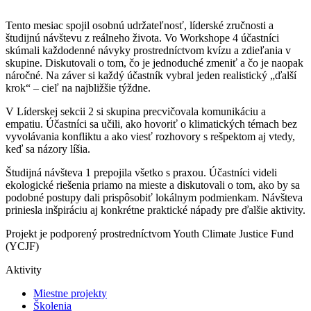
Tento mesiac spojil osobnú udržateľnosť, líderské zručnosti a
študijnú návštevu z reálneho života. Vo Workshope 4 účastníci
skúmali každodenné návyky prostredníctvom kvízu a zdieľania v
skupine. Diskutovali o tom, čo je jednoduché zmeniť a čo je naopak
náročné. Na záver si každý účastník vybral jeden realistický „ďalší
krok“ – cieľ na najbližšie týždne.
V Líderskej sekcii 2 si skupina precvičovala komunikáciu a
empatiu. Účastníci sa učili, ako hovoriť o klimatických témach bez
vyvolávania konfliktu a ako viesť rozhovory s rešpektom aj vtedy,
keď sa názory líšia.
Študijná návšteva 1 prepojila všetko s praxou. Účastníci videli
ekologické riešenia priamo na mieste a diskutovali o tom, ako by sa
podobné postupy dali prispôsobiť lokálnym podmienkam. Návšteva
priniesla inšpiráciu aj konkrétne praktické nápady pre ďalšie aktivity.
Projekt je podporený prostredníctvom Youth Climate Justice Fund
(YCJF)
Aktivity
Miestne projekty
Školenia