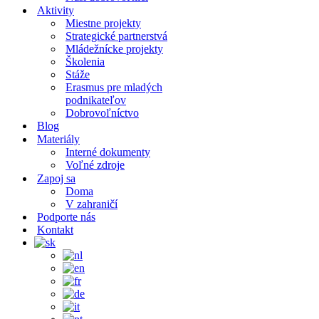
Aktivity
Miestne projekty
Strategické partnerstvá
Mládežnícke projekty
Školenia
Stáže
Erasmus pre mladých
podnikateľov
Dobrovoľníctvo
Blog
Materiály
Interné dokumenty
Voľné zdroje
Zapoj sa
Doma
V zahraničí
Podporte nás
Kontakt