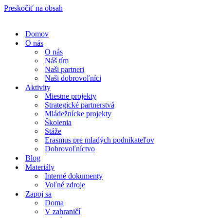
Preskočiť na obsah
Domov
O nás
O nás
Náš tím
Naši partneri
Naši dobrovoľníci
Aktivity
Miestne projekty
Strategické partnerstvá
Mládežnícke projekty
Školenia
Stáže
Erasmus pre mladých podnikateľov
Dobrovoľníctvo
Blog
Materiály
Interné dokumenty
Voľné zdroje
Zapoj sa
Doma
V zahraničí