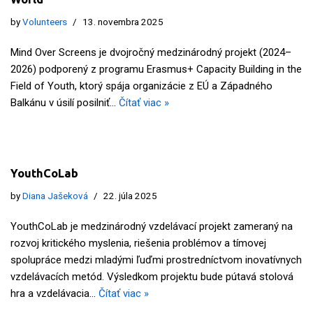
by
Volunteers
13. novembra 2025
Mind Over Screens je dvojročný medzinárodný projekt (2024–
2026) podporený z programu Erasmus+ Capacity Building in the
Field of Youth, ktorý spája organizácie z EÚ a Západného
Balkánu v úsilí posilniť…
Čítať viac »
YouthCoLab
by
Diana Jašeková
22. júla 2025
YouthCoLab je medzinárodný vzdelávací projekt zameraný na
rozvoj kritického myslenia, riešenia problémov a tímovej
spolupráce medzi mladými ľuďmi prostredníctvom inovatívnych
vzdelávacích metód. Výsledkom projektu bude pútavá stolová
hra a vzdelávacia…
Čítať viac »