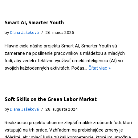
Smart AI, Smarter Youth
by
Diana Jašeková
26. marca 2025
Hlavné ciele nášho projektu Smart AI, Smarter Youth sú
zamerané na posilnenie pracovníkov s mládežou a mladých
ľudí, aby vedeli efektívne využívať umelú inteligenciu (AI) vo
svojich každodenných aktivitách. Počas…
Čítať viac »
Soft Skills on the Green Labor Market
by
Diana Jašeková
28. augusta 2024
Realizáciou projektu chceme zlepšiť mäkké zručnosti ľudí, ktorí
vstupujú na trh práce. Vzhľadom na prebiehajúce zmeny je
dôležité, aby mladí ľudia získali kompetencie, ktoré im umožnia