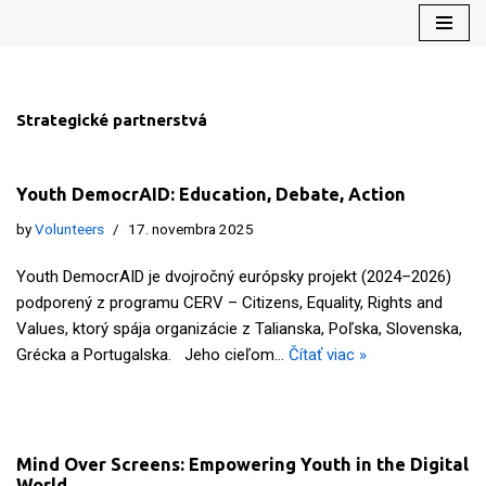
Preskočiť
na
obsah
Strategické partnerstvá
Youth DemocrAID: Education, Debate, Action
by
Volunteers
17. novembra 2025
Youth DemocrAID je dvojročný európsky projekt (2024–2026)
podporený z programu CERV – Citizens, Equality, Rights and
Values, ktorý spája organizácie z Talianska, Poľska, Slovenska,
Grécka a Portugalska. Jeho cieľom…
Čítať viac »
Mind Over Screens: Empowering Youth in the Digital
World