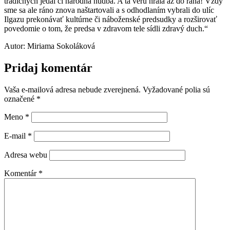
tradičných jedál či národná hudba. A tá veru hrala až do rána! Vždy
sme sa ale ráno znova naštartovali a s odhodlaním vybrali do ulíc
Ilgazu prekonávať kultúrne či náboženské predsudky a rozširovať
povedomie o tom, že predsa v zdravom tele sídli zdravý duch.“
Autor: Miriama Sokoláková
Pridaj komentár
Vaša e-mailová adresa nebude zverejnená.
Vyžadované polia sú
označené
*
Meno
*
E-mail
*
Adresa webu
Komentár
*