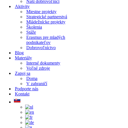
Naši dobrovoľníci
Aktivity
Miestne projekty
Strategické partnerstvá
Mládežnícke projekty
Školenia
Stáže
Erasmus pre mladých
podnikateľov
Dobrovoľníctvo
Blog
Materiály
Interné dokumenty
Voľné zdroje
Zapoj sa
Doma
V zahraničí
Podporte nás
Kontakt