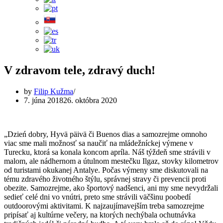
V zdravom tele, zdravý duch!
by
Filip Kužma
7. júna 2018
26. októbra 2020
„Dzień dobry, Hyvä päivä či Buenos dias a samozrejme omnoho
viac sme mali možnosť sa naučiť na mládežníckej výmene v
Turecku, ktorá sa konala koncom apríla. Náš týždeň sme strávili v
malom, ale nádhernom a útulnom mestečku Ilgaz, stovky kilometrov
od turistami okukanej Antalye. Počas výmeny sme diskutovali na
tému zdravého životného štýlu, správnej stravy či prevencii proti
obezite. Samozrejme, ako športový nadšenci, ani my sme nevydržali
sedieť celé dni vo vnútri, preto sme strávili väčšinu poobedí
outdoorovými aktivitami. K najzaujímavejším treba samozrejme
pripísať aj kultúrne večery, na ktorých nechýbala ochutnávka