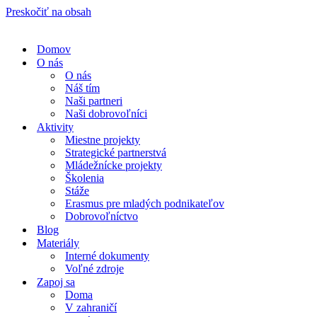
Preskočiť na obsah
Domov
O nás
O nás
Náš tím
Naši partneri
Naši dobrovoľníci
Aktivity
Miestne projekty
Strategické partnerstvá
Mládežnícke projekty
Školenia
Stáže
Erasmus pre mladých podnikateľov
Dobrovoľníctvo
Blog
Materiály
Interné dokumenty
Voľné zdroje
Zapoj sa
Doma
V zahraničí