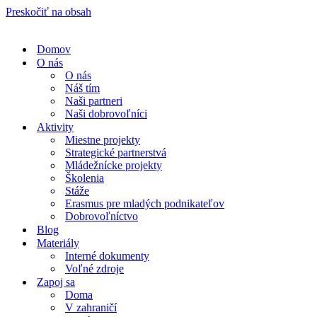
Preskočiť na obsah
Domov
O nás
O nás
Náš tím
Naši partneri
Naši dobrovoľníci
Aktivity
Miestne projekty
Strategické partnerstvá
Mládežnícke projekty
Školenia
Stáže
Erasmus pre mladých podnikateľov
Dobrovoľníctvo
Blog
Materiály
Interné dokumenty
Voľné zdroje
Zapoj sa
Doma
V zahraničí