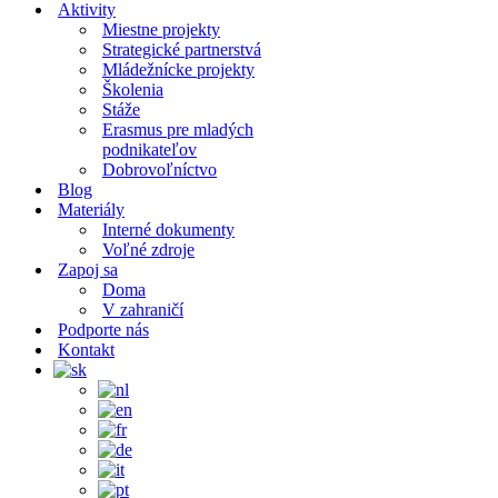
Aktivity
Miestne projekty
Strategické partnerstvá
Mládežnícke projekty
Školenia
Stáže
Erasmus pre mladých
podnikateľov
Dobrovoľníctvo
Blog
Materiály
Interné dokumenty
Voľné zdroje
Zapoj sa
Doma
V zahraničí
Podporte nás
Kontakt