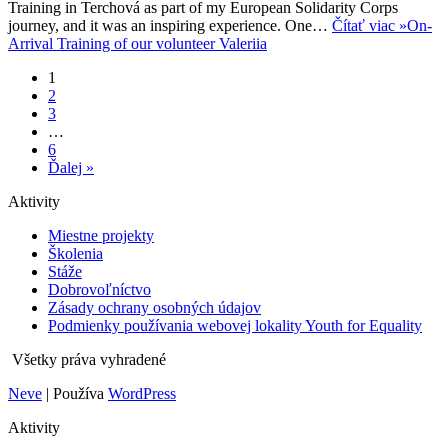
Training in Terchová as part of my European Solidarity Corps
journey, and it was an inspiring experience. One…
Čítať viac »
On-
Arrival Training of our volunteer Valeriia
1
2
3
…
6
Ďalej »
Aktivity
Miestne projekty
Školenia
Stáže
Dobrovoľníctvo
Zásady ochrany osobných údajov
Podmienky používania webovej lokality Youth for Equality
Všetky práva vyhradené
Neve
| Používa
WordPress
Aktivity