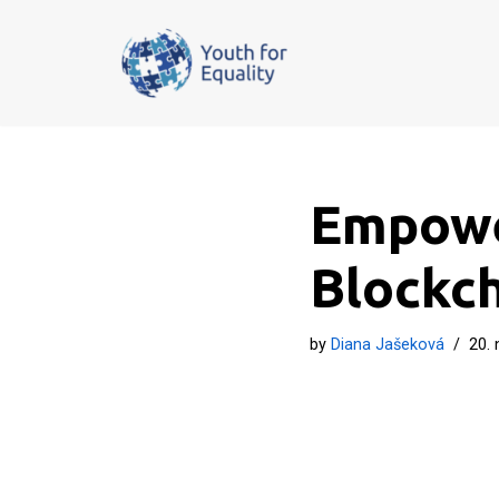
Preskočiť
na
obsah
Empowe
Blockc
by
Diana Jašeková
20.