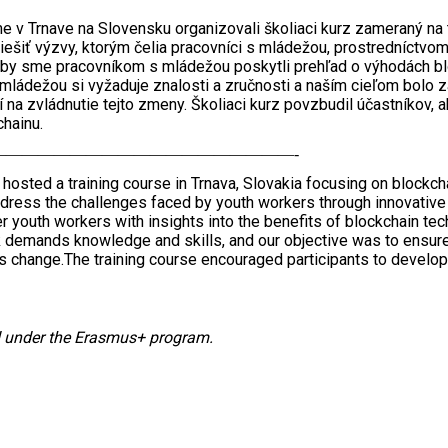
e v Trnave na Slovensku organizovali školiaci kurz zameraný na 
iešiť výzvy, ktorým čelia pracovníci s mládežou, prostredníctvom
aby sme pracovníkom s mládežou poskytli prehľad o výhodách blo
s mládežou si vyžaduje znalosti a zručnosti a naším cieľom bolo z
 na zvládnutie tejto zmeny. Školiaci kurz povzbudil účastníkov, ab
hainu.
———————————————————-
osted a training course in Trnava, Slovakia focusing on blockch
dress the challenges faced by youth workers through innovative 
outh workers with insights into the benefits of blockchain tech
 demands knowledge and skills, and our objective was to ensure 
s change.The training course encouraged participants to develop
d under the Erasmus+ program.