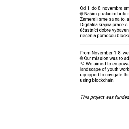
Od 1. do 8. novembra sm
🌐 Naším poslaním bolo r
Zamerali sme sa na to, 
Digitálna krajina práce 
účastníci dobre vybavení
riešenia pomocou blockc
——————————
From November 1-8, we h
🌐 Our mission was to ad
🎯 We aimed to empower y
landscape of youth work
equipped to navigate thi
using blockchain.
This project was funde