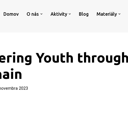
Domov
O nás
Aktivity
Blog
Materiály
ring Youth throug
hain
 novembra 2023